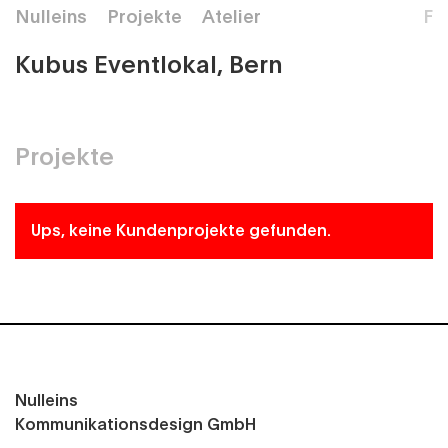
Nulleins
Projekte
Atelier
F
Kubus Eventlokal, Bern
Projekte
Ups, keine Kundenprojekte gefunden.
Nulleins
Kommunikationsdesign GmbH