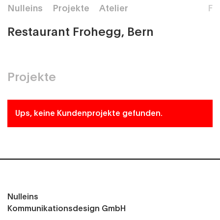
Nulleins
Projekte
Atelier
F
Restaurant Frohegg, Bern
Projekte
Ups, keine Kundenprojekte gefunden.
Nulleins
Kommunikationsdesign GmbH