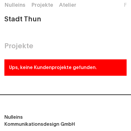
Nulleins
Projekte
Atelier
F
Stadt Thun
Projekte
Ups, keine Kundenprojekte gefunden.
Nulleins
Kommunikationsdesign GmbH