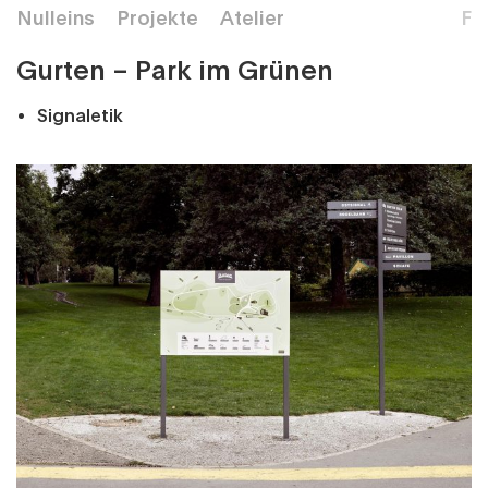
Nulleins
Projekte
Atelier
F
Gurten – Park im Grünen
Signaletik