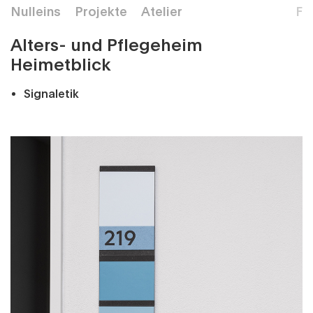
Nulleins
Projekte
Atelier
F
Alters- und Pflegeheim
Heimetblick
Signaletik