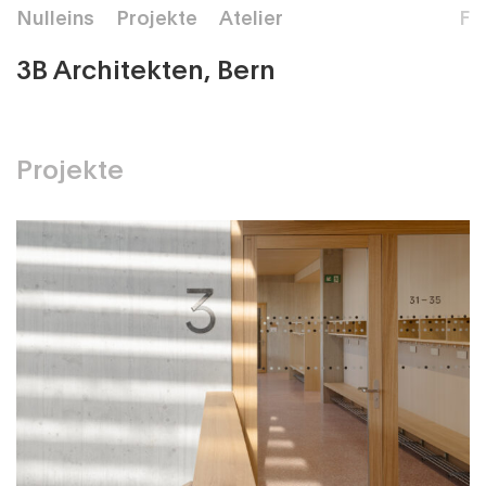
Nulleins
Projekte
Atelier
F
3B Architekten, Bern
Projekte