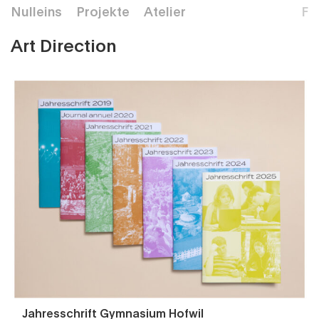
Nulleins
Projekte
Atelier
F
Art Direction
Jahresschrift Gymnasium Hofwil